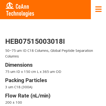
HEB07515003018I
50−75 um ID C18 Columns, Global Peptide Separation
Columns
Dimensions
75 um ID x 150 cm L x 365 um OD
Packing Particles
3 um C18 (300A)
Flow Rate (nL/min)
200 ± 100